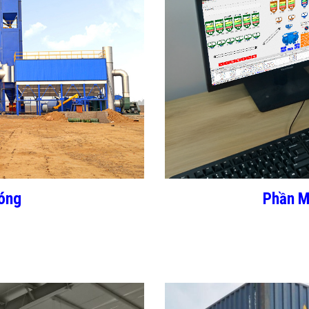
óng
Phần M