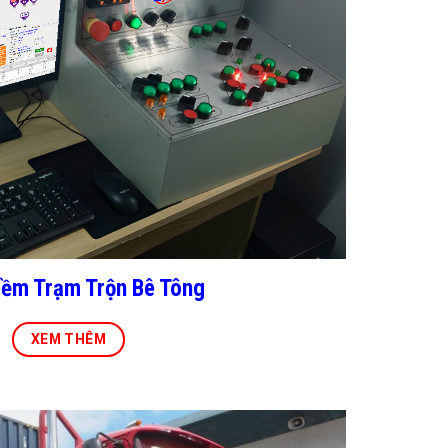
ềm Trạm Trộn Bê Tông
XEM THÊM