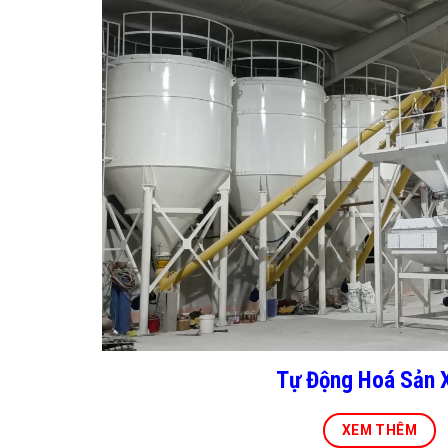
Tự Động Hoá Sản 
XEM THÊM