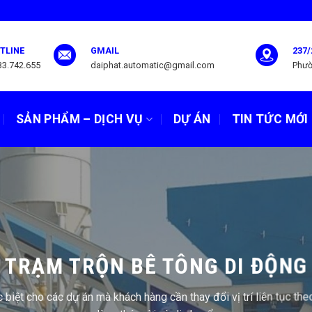
TLINE
GMAIL
237/
33.742.655
daiphat.automatic@gmail.com
Phườ
SẢN PHẨM – DỊCH VỤ
DỰ ÁN
TIN TỨC MỚI
PHẦN MỀM TRẠM TRỘN BÊ TÔN
giảm thời gian trộn với phần mềm trạm trộn bê tông. Tối ưu hóa qu