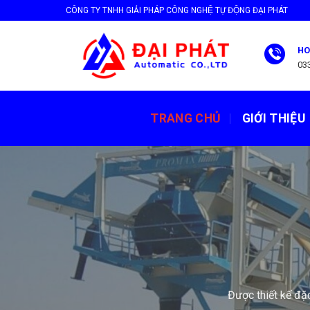
Skip
CÔNG TY TNHH GIẢI PHÁP CÔNG NGHỆ TỰ ĐỘNG ĐẠI PHÁT
to
content
HO
03
TRANG CHỦ
GIỚI THIỆU
Tăng hiệu suất và 