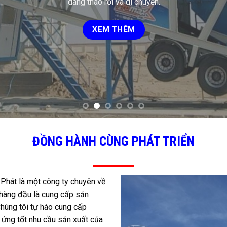
trạm trộn với dữ liệu được đồng bộ trên Server.
XEM THÊM
ĐỒNG HÀNH CÙNG PHÁT TRIỂN
 Phát là một công ty chuyên về
u hàng đầu là cung cấp sản
húng tôi tự hào cung cấp
p ứng tốt nhu cầu sản xuất của