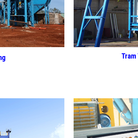
Tram 
ng