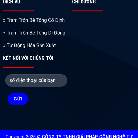
DỊCH VỤ
CHỈ ĐƯỜNG
» Trạm Trộn Bê Tông Cố Định
» Trạm Trộn Bê Tông Di Động
» Tự Động Hóa Sản Xuất
KẾT NỐI VỚI CHÚNG TÔI
Copyright 2026 ©
CÔNG TY TNHH GIẢI PHÁP CÔNG NGHỆ TỰ