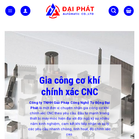
Skip
to
content
Gia công cơ khí
chính xác CNC
Công ty TNHH Giải Pháp Công Nghệ Tự Động Đại
Phát
là một đơn vị chuyên nhận gia công cơ khí
chính xác CNC theo yêu cầu. Đầu tư mạnh trrang
thiết bị máy móc hiện đại với đội ngũ kỹ sư nhiều
năm kinh nghiệm, cam kết khi tiếp nhận và xử lý
các yêu cầu nhanh chóng, linh hoạt, độ chính xác
cao.