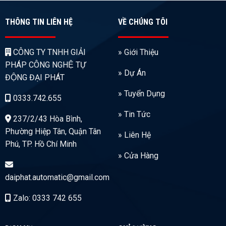
THÔNG TIN LIÊN HỆ
VỀ CHÚNG TÔI
CÔNG TY TNHH GIẢI
» Giới Thiệu
PHÁP CÔNG NGHỆ TỰ
» Dự Án
ĐỘNG ĐẠI PHÁT
» Tuyển Dụng
0333.742.655
» Tin Tức
237/2/43 Hòa Bình,
Phường Hiệp Tân, Quận Tân
» Liên Hệ
Phú, TP. Hồ Chí Minh
» Cửa Hàng
daiphat.automatic@gmail.com
Zalo: 0333 742 655