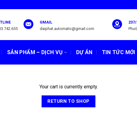
TLINE
GMAIL
237/
33.742.655
daiphat.automatic@gmail.com
Phườ
SẢN PHẨM – DỊCH VỤ
DỰ ÁN
TIN TỨC MỚI
Your cart is currently empty.
RETURN TO SHOP