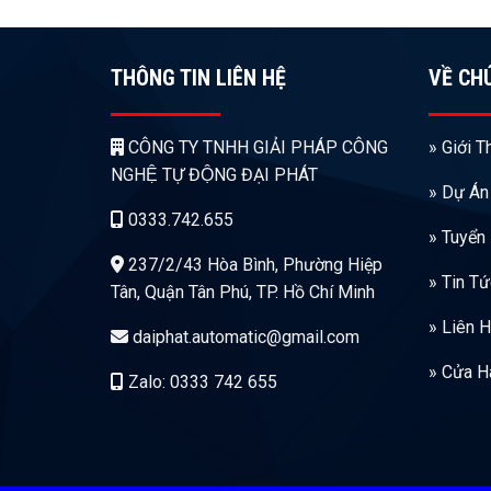
THÔNG TIN LIÊN HỆ
VỀ CH
CÔNG TY TNHH GIẢI PHÁP CÔNG
» Giới T
NGHỆ TỰ ĐỘNG ĐẠI PHÁT
» Dự Án
0333.742.655
» Tuyển
237/2/43 Hòa Bình, Phường Hiệp
» Tin T
Tân, Quận Tân Phú, TP. Hồ Chí Minh
» Liên 
daiphat.automatic@gmail.com
» Cửa H
Zalo: 0333 742 655