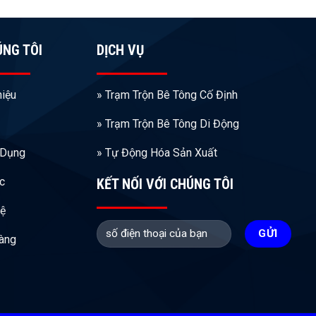
ÚNG TÔI
DỊCH VỤ
hiệu
» Trạm Trộn Bê Tông Cố Định
» Trạm Trộn Bê Tông Di Động
 Dụng
» Tự Động Hóa Sản Xuất
ức
KẾT NỐI VỚI CHÚNG TÔI
Hệ
àng