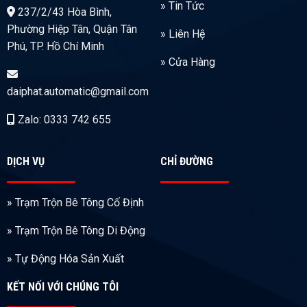
» Tin Tức
237/2/43 Hòa Bình,
Phường Hiệp Tân, Quận Tân
» Liên Hệ
Phú, TP. Hồ Chí Minh
» Cửa Hàng
daiphat.automatic@gmail.com
Zalo: 0333 742 655
DỊCH VỤ
CHỈ ĐƯỜNG
» Trạm Trộn Bê Tông Cố Định
» Trạm Trộn Bê Tông Di Động
» Tự Động Hóa Sản Xuất
KẾT NỐI VỚI CHÚNG TÔI