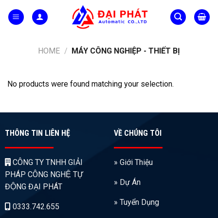
Skip
to
content
HOME
/
MÁY CÔNG NGHIỆP - THIẾT BỊ
No products were found matching your selection.
THÔNG TIN LIÊN HỆ
VỀ CHÚNG TÔI
CÔNG TY TNHH GIẢI
» Giới Thiệu
PHÁP CÔNG NGHỆ TỰ
» Dự Án
ĐỘNG ĐẠI PHÁT
» Tuyển Dụng
0333.742.655