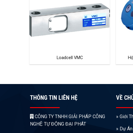
Loadcell VMC
Hộ
THÔNG TIN LIÊN HỆ
VỀ CH
CÔNG TY TNHH GIẢI PHÁP CÔNG
» Giới T
NGHỆ TỰ ĐỘNG ĐẠI PHÁT
» Dự Án