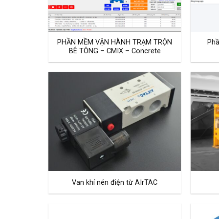
PHẦN MỀM VẬN HÀNH TRẠM TRỘN
Phầ
BÊ TÔNG – CMIX – Concrete
Van khí nén điện từ AIrTAC