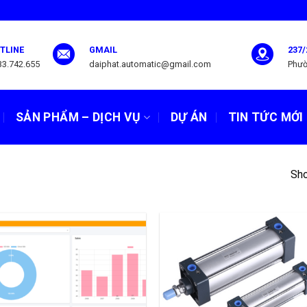
TLINE
GMAIL
237/
33.742.655
daiphat.automatic@gmail.com
Phườ
SẢN PHẨM – DỊCH VỤ
DỰ ÁN
TIN TỨC MỚI
Sho