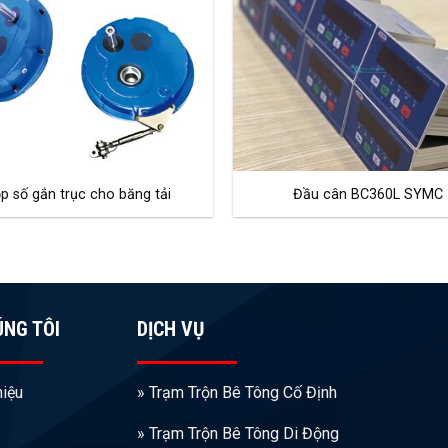
p số gắn trục cho băng tải
Đầu cân BC360L SYMC
ÚNG TÔI
DỊCH VỤ
hiệu
» Trạm Trộn Bê Tông Cố Định
» Trạm Trộn Bê Tông Di Động