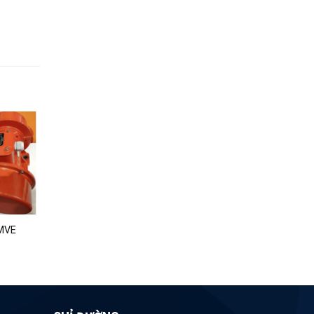
MVE
Nồi trộn bê tông BHS