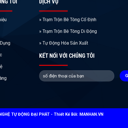
ÚNG TÔI
DỊCH VỤ
hiệu
» Trạm Trộn Bê Tông Cố Định
» Trạm Trộn Bê Tông Di Động
 Dụng
» Tự Động Hóa Sản Xuất
ức
KẾT NỐI VỚI CHÚNG TÔI
Hệ
àng
HỆ TỰ ĐỘNG ĐẠI PHÁT - Thiết Kế Bởi:
MANHAN.VN