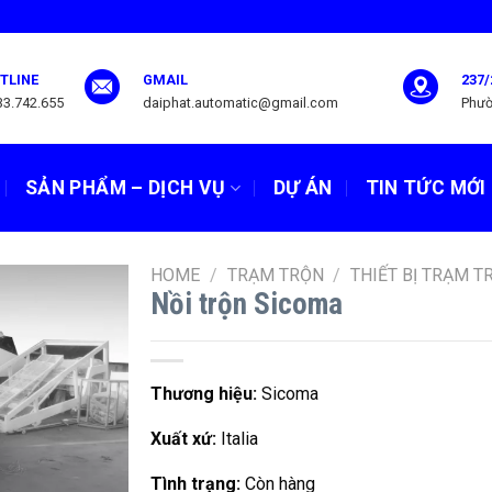
TLINE
GMAIL
237/
33.742.655
daiphat.automatic@gmail.com
Phườ
SẢN PHẨM – DỊCH VỤ
DỰ ÁN
TIN TỨC MỚI
HOME
/
TRẠM TRỘN
/
THIẾT BỊ TRẠM T
Nồi trộn Sicoma
Thương hiệu:
Sicoma
Xuất xứ:
Italia
Tình trạng:
Còn hàng