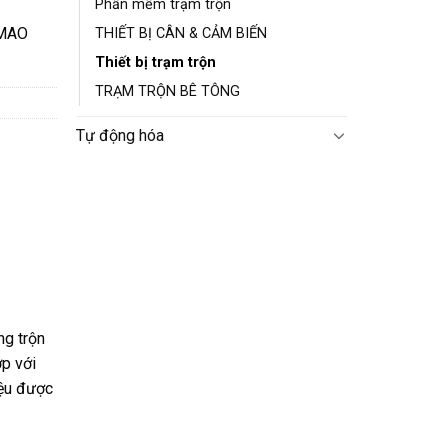
Phần mềm trạm trộn
 MAO
THIẾT BỊ CÂN & CẢM BIẾN
Thiết bị trạm trộn
TRẠM TRỘN BÊ TÔNG
Tự động hóa
ng trộn
ợp với
iệu được