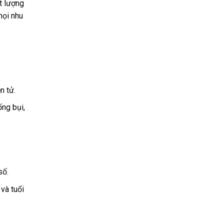
t lượng
mọi nhu
n tử.
ống bụi,
số.
và tuổi