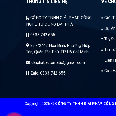
THÔNG TIN LIÊN HỆ
VỀ CH
CÔNG TY TNHH GIẢI PHÁP CÔNG
» Giới T
NGHỆ TỰ ĐỘNG ĐẠI PHÁT
» Dự Án
0333.742.655
» Tuyển
237/2/43 Hòa Bình, Phường Hiệp
» Tin T
Tân, Quận Tân Phú, TP. Hồ Chí Minh
» Liên 
daiphat.automatic@gmail.com
» Cửa H
Zalo: 0333 742 655
Copyright 2026 ©
CÔNG TY TNHH GIẢI PHÁP CÔNG NG