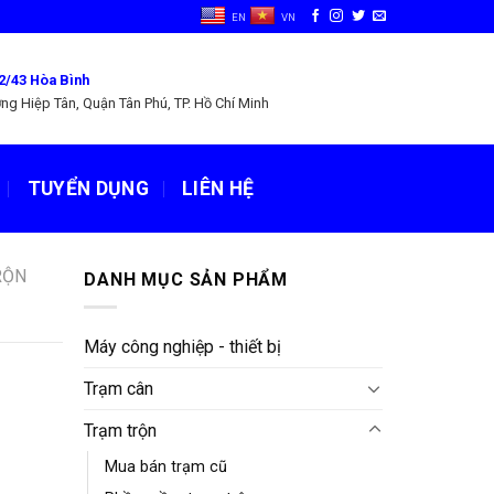
EN
VN
2/43 Hòa Bình
ng Hiệp Tân, Quận Tân Phú, TP. Hồ Chí Minh
TUYỂN DỤNG
LIÊN HỆ
RỘN
DANH MỤC SẢN PHẨM
Máy công nghiệp - thiết bị
Trạm cân
Trạm trộn
Mua bán trạm cũ