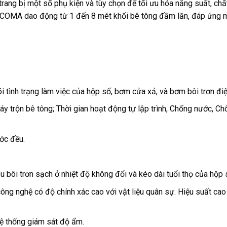
trang bị một số phụ kiện và tùy chọn để tối ưu hóa năng suất, chấ
c SICOMA dao động từ 1 đến 8 mét khối bê tông đầm lăn, đáp ứng 
 tình trạng làm việc của hộp số, bơm cửa xả, và bơm bôi trơn điệ
trộn bê tông; Thời gian hoạt động tự lập trình, Chống nước, Ch
ớc đều.
 bôi trơn sạch ở nhiệt độ không đổi và kéo dài tuổi thọ của hộp 
ông nghệ có độ chính xác cao với vật liệu quân sự. Hiệu suất cao 
hệ thống giám sát độ ẩm.