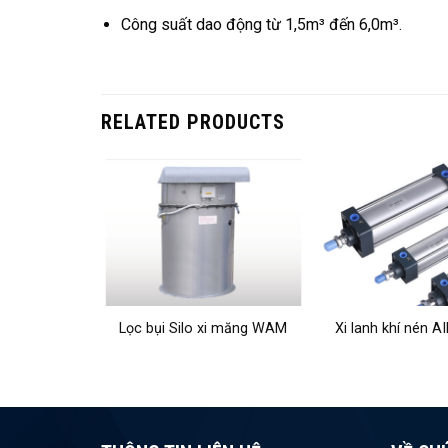
Công suất dao động từ 1,5m³ đến 6,0m³.
RELATED PRODUCTS
ện từ AIrTAC
Lọc bụi Silo xi măng WAM
Xi lanh khí nén 